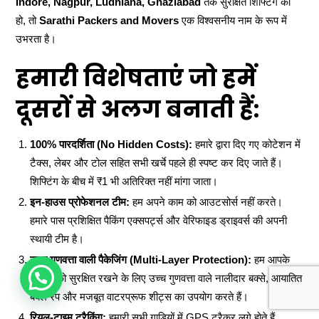
Indore, Nagpur, Ludhiana, Ghaziabad
तक सुरक्षित शिफ्टिंग की
हो, तो
Sarathi Packers and Movers
एक विश्वसनीय नाम के रूप में
उभरता है।
हमारी विशेषताएं जो हमें
दूसरों से अलग बनाती हैं:
100% पारदर्शिता (No Hidden Costs):
हमारे द्वारा दिए गए कोटेशन में
टैक्स, लेबर और टोल सहित सभी खर्चे पहले ही स्पष्ट कर दिए जाते हैं।
शिफ्टिंग के बीच में ₹1 भी अतिरिक्त नहीं मांगा जाता।
इन-हाउस प्रोफेशनल टीम:
हम अपने काम को आउटसोर्स नहीं करते।
हमारे पास प्रशिक्षित पैकिंग एक्सपर्ट्स और वेरिफाइड ड्राइवर्स की अपनी
स्थायी टीम है।
उच्च गुणवत्ता वाली पैकेजिंग (Multi-Layer Protection):
हम आपके
HOW CAN WE HELP !
सामान को सुरक्षित रखने के लिए उच्च गुणवत्ता वाले नालीदार बक्से, आयातित
बबल रैप और मजबूत वाटरप्रूफ शीट्स का उपयोग करते हैं।
रियल-टाइम ट्रैकिंग:
हमारी सभी गाड़ियों में GPS ट्रैकर लगे होते हैं,