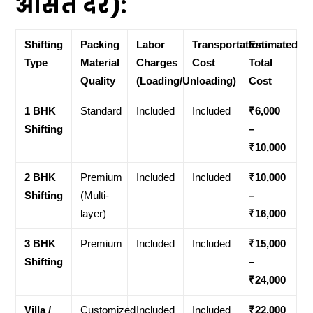
औसत दरें):
Shifting
Packing
Labor
Transportation
Estimated
Type
Material
Charges
Cost
Total
Quality
(Loading/Unloading)
Cost
1 BHK
Standard
Included
Included
₹6,000
Shifting
–
₹10,000
2 BHK
Premium
Included
Included
₹10,000
Shifting
(Multi-
–
layer)
₹16,000
3 BHK
Premium
Included
Included
₹15,000
Shifting
–
₹24,000
Villa /
Customized
Included
Included
₹22,000