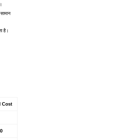
र।
 सामान
ता है।
d Cost
00