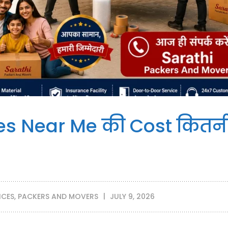
ces Near Me की Cost कितन
ICES
,
PACKERS AND MOVERS
JULY 9, 2026