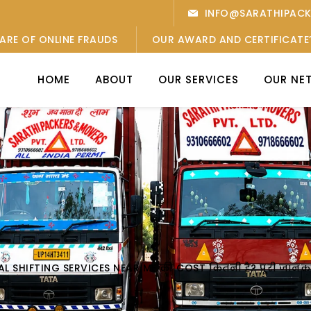
INFO@SARATHIPAC
ARE OF ONLINE FRAUDS
OUR AWARD AND CERTIFICATE
HOME
ABOUT
OUR SERVICES
OUR NE
L SHIFTING SERVICES NEAR ME की COST कितनी है? पूरी जानक