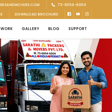
KERSANDMOVERS.COM
73-6004-6004
’S
DOWNLOAD BROCHURE
TWORK
GALLERY
BLOG
SUPPORT
ारी