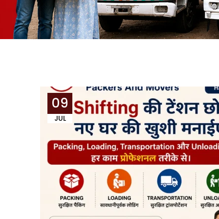
09
JUL